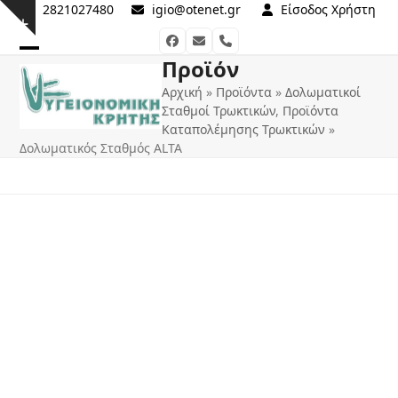
Skip
2821027480
igio@otenet.gr
Είσοδος Χρήστη
Show
to
Facebook
Email
Phone
notice
content
Προϊόν
Open
Close
Αρχική
»
Προϊόντα
»
Δολωματικοί
mobile
mobile
Σταθμοί Τρωκτικών
,
Προϊόντα
menu
menu
Καταπολέμησης Τρωκτικών
»
Δολωματικός Σταθμός ALTA