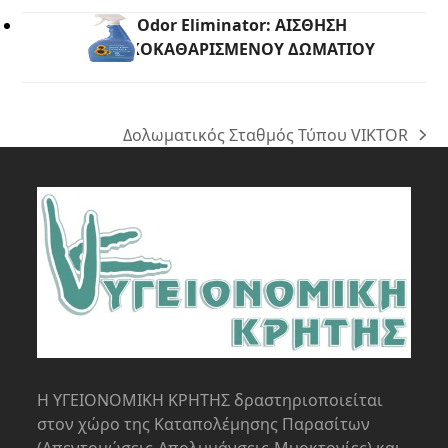
Super Odor Eliminator: ΑΙΣΘΗΣΗ
ΦΡΕΣΚΟΚΑΘΑΡΙΣΜΕΝΟΥ ΔΩΜΑΤΙΟΥ
Δολωματικός Σταθμός Τύπου VIKTOR
next
post:
Η ΥΓΕΙΟΝΟΜΙΚΗ ΚΡΗΤΗΣ δραστηριοποιείται
στον χώρο της Kαταπολέμησης Παρασίτων
(Απεντομώσεις-Απολυμάνσεις-Μυοκτονίες) και