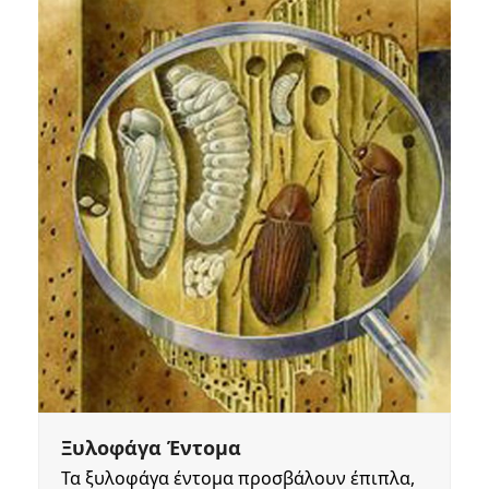
Ξυλοφάγα Έντομα
Τα ξυλοφάγα έντομα προσβάλουν έπιπλα,