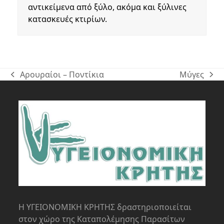
αντικείμενα από ξύλο, ακόμα και ξύλινες
κατασκευές κτιρίων.
Αρουραίοι – Ποντίκια
Μύγες
previous
next
post:
post:
Η ΥΓΕΙΟΝΟΜΙΚΗ ΚΡΗΤΗΣ δραστηριοποιείται
στον χώρο της Kαταπολέμησης Παρασίτων