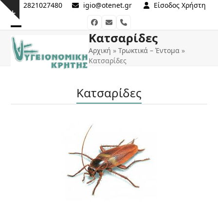
Skip
2821027480
igio@otenet.gr
Είσοδος Χρήστη
Show
to
Facebook
Email
Phone
notice
content
Κατσαρίδες
Open
Close
Αρχική
»
Τρωκτικά – Έντομα
»
mobile
mobile
Κατσαρίδες
menu
menu
Κατσαρίδες