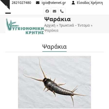
Skip
2821027480
igio@otenet.gr
Είσοδος Χρήστη
Show
to
Facebook
Email
Phone
notice
content
Ψαράκια
Open
Close
Αρχική
»
Τρωκτικά – Έντομα
»
mobile
mobile
Ψαράκια
menu
menu
Ψαράκια