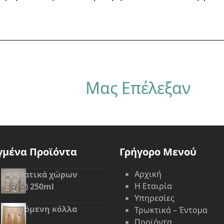
Μας Επέλεξαν
γμένα Προϊόντα
Γρήγορο Μενού
Αρχική
Αρωματικά χώρων
Η Εταιρία
(spray) 250ml
Υπηρεσίες
Ανοιγόμενη κόλλα
Τρωκτικά – Έντομα
Προϊόντα