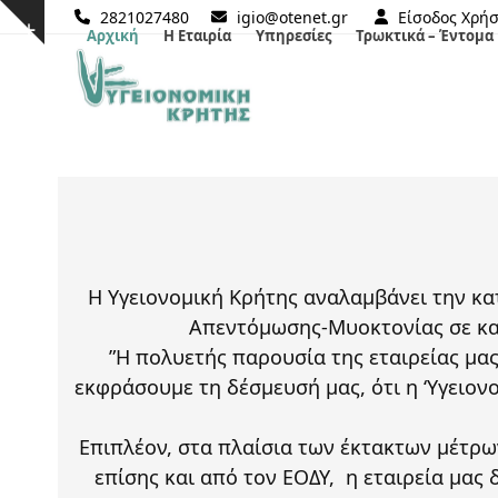
Skip
2821027480
igio@otenet.gr
Είσοδος Χρή
Show
Αρχική
Η Εταιρία
Υπηρεσίες
Τρωκτικά – Έντομα
to
notice
content
Η Υγειονομική Κρήτης αναλαμβάνει την κα
Απεντόμωσης-Μυοκτονίας σε κατ
”Η πολυετής παρουσία της εταιρείας μα
εκφράσουμε τη δέσμευσή μας, ότι η ‘Υγειο
Επιπλέον, στα πλαίσια των έκτακτων μέτρ
επίσης και από τον ΕΟΔΥ, η εταιρεία μα