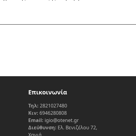
Επικοινωνία
Τηλ:
2821027480
Κιν:
6946280808
Email:
igio@otenet.gr
Διεύθυνση:
Ελ. Βενιζέλου 72,
Χανιά