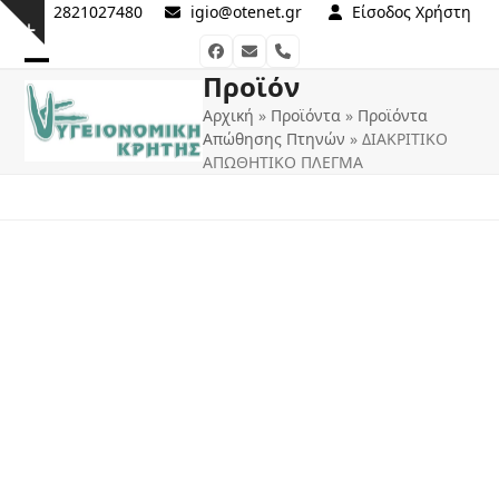
Skip
2821027480
igio@otenet.gr
Είσοδος Χρήστη
Show
to
Facebook
Email
Phone
notice
content
Προϊόν
Open
Close
Αρχική
»
Προϊόντα
»
Προϊόντα
mobile
mobile
Απώθησης Πτηνών
»
ΔΙΑΚΡΙΤΙΚΟ
menu
menu
ΑΠΩΘΗΤΙΚΟ ΠΛΕΓΜΑ