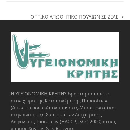
ΟΠΤΙΚΟ ΑΠΩΘΗΤΙΚΟ ΠΟΥΛΙΩΝ ΣΕ ΖΕΛΕ
next
post:
Η ΥΓΕΙΟΝΟΜΙΚΗ ΚΡΗΤΗΣ δραστηριοποιείται
στον χώρο της Kαταπολέμησης Παρασίτων
(Απεντομώσεις-Απολυμάνσεις-Μυοκτονίες) και
στην ανάπτυξη Συστημάτων Διαχείρισης
Ασφάλειας Τροφίμων (HACCP, ISO 22000) στους
νομούς Χανίων & Ρεθύμνου.