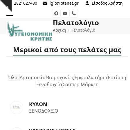
Skip
2821027480
igio@otenet.gr
Είσοδος Χρήστη
Show
to
Facebook
Email
Phone
notice
content
Πελατολόγιο
Open
Close
Αρχική
»
Πελατολόγιο
mobile
mobile
menu
menu
Μερικοί από τους πελάτες μας
Όλοι
Αρτοποιεία
Βιομηχανίες
Εμφιαλωτήρια
Εστίαση
Ξενοδοχεία
Σούπερ Μάρκετ
ΚΥΔΩΝ
ΞΕΝΟΔΟΧΕΙΟ