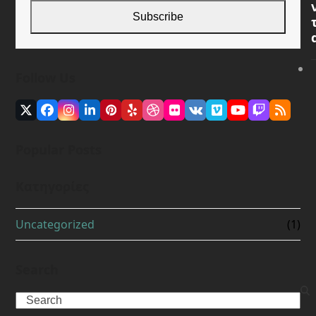
Subscribe
Follow Us
Twitter
Facebook
Instagram
LinkedIn
Pinterest
Yelp
Dribbble
Flickr
VK
Vimeo
YouTube
Twitch
RSS
(deprecated)
Popular Posts
Kατηγορίες
Uncategorized
(1)
Search
Search