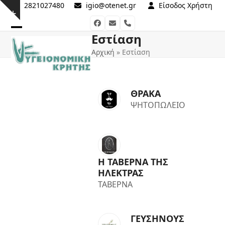
Skip
2821027480
igio@otenet.gr
Είσοδος Χρήστη
Show
to
Facebook
Email
Phone
notice
content
Εστίαση
Open
Close
Αρχική
»
Εστίαση
mobile
mobile
menu
menu
ΘΡΑΚΑ
ΨΗΤΟΠΩΛΕΙΟ
Η ΤΑΒΕΡΝΑ ΤΗΣ
ΗΛΕΚΤΡΑΣ
ΤΑΒΕΡΝΑ
ΓΕΥΣΗΝΟΥΣ