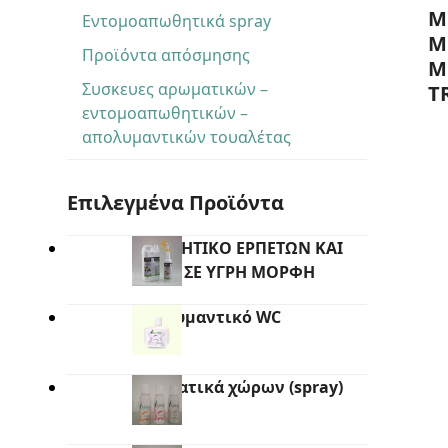
Μ
Εντομοαπωθητικά spray
M
Προϊόντα απόσμησης
M
Συσκευες αρωματικών –
T
εντομοαπωθητικών –
απολυμαντικών τουαλέτας
Επιλεγμένα Προϊόντα
ΑΠΩΘΗΤΙΚΟ ΕΡΠΕΤΩΝ ΚΑΙ
ΖΩΩΝ ΣΕ ΥΓΡΗ ΜΟΡΦΗ
Απολυμαντικό WC
Αρωματικά χώρων (spray)
100ml