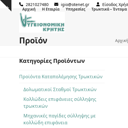
Skip
2821027480
igio@otenet.gr
Είσοδος Χρή
Show
Αρχική
Η Εταιρία
Υπηρεσίες
Τρωκτικά – Έντομα
to
notice
content
Προϊόν
Αρχικ
Κατηγορίες Προϊόντων
Προϊόντα Καταπολέμησης Τρωκτικών
Δολωματικοί Σταθμοί Τρωκτικών
Κολλώδεις επιφάνειες σύλληψης
τρωκτικών
Μηχανικές παγίδες σύλληψης με
κολλώδη επιφάνεια