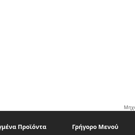
Μηχ
next
post
γμένα Προϊόντα
Γρήγορο Μενού